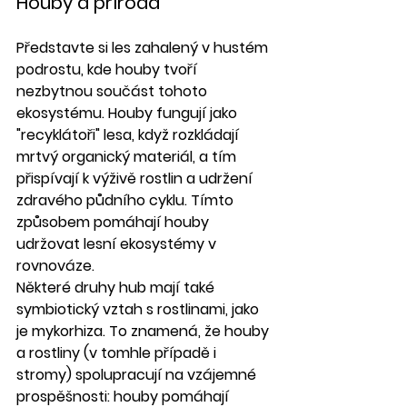
Houby a příroda
Představte si les zahalený v hustém 
podrostu, kde houby tvoří 
nezbytnou součást tohoto 
ekosystému. Houby fungují jako 
"recyklátoři" lesa, když rozkládají 
mrtvý organický materiál, a tím 
přispívají k výživě rostlin a udržení 
zdravého půdního cyklu. Tímto 
způsobem pomáhají houby 
udržovat lesní ekosystémy v 
rovnováze.
Některé druhy hub mají také 
symbiotický vztah s rostlinami, jako 
je mykorhiza. To znamená, že houby 
a rostliny (v tomhle případě i 
stromy) spolupracují na vzájemné 
prospěšnosti: houby pomáhají 