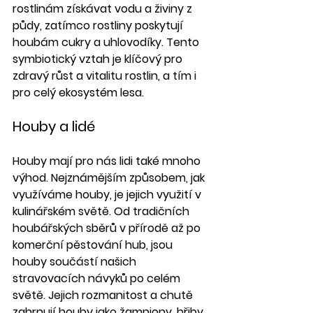
rostlinám získávat vodu a živiny z 
půdy, zatímco rostliny poskytují 
houbám cukry a uhlovodíky. Tento 
symbiotický vztah je klíčový pro 
zdravý růst a vitalitu rostlin, a tím i 
pro celý ekosystém lesa.
Houby a lidé
Houby mají pro nás lidi také mnoho 
výhod. Nejznámějším způsobem, jak 
využíváme houby, je jejich využití v 
kulinářském světě. Od tradičních 
houbářských sběrů v přírodě až po 
komerční pěstování hub, jsou 
houby součástí našich 
stravovacích návyků po celém 
světě. Jejich rozmanitost a chutě 
zahrnují houby jako žampiony, hřiby, 