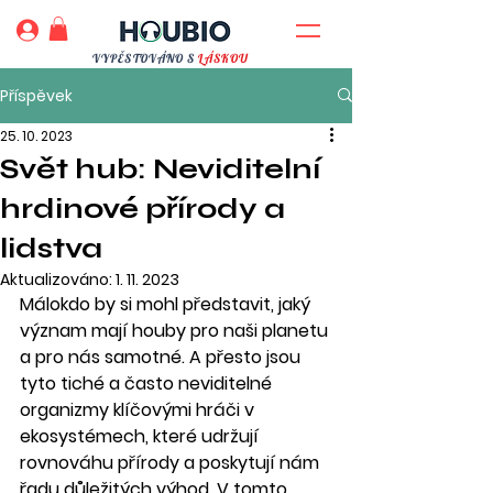
VYPĚSTOVÁNO S
LÁSKOU
Příspěvek
25. 10. 2023
Svět hub: Neviditelní
hrdinové přírody a
lidstva
Aktualizováno:
1. 11. 2023
Málokdo by si mohl představit, jaký 
význam mají houby pro naši planetu 
a pro nás samotné. A přesto jsou 
tyto tiché a často neviditelné 
organizmy klíčovými hráči v 
ekosystémech, které udržují 
rovnováhu přírody a poskytují nám 
řadu důležitých výhod. V tomto 