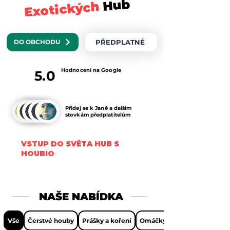
Hub
Exotických
PŘEDPLATNÉ
DO OBCHODU
Hodnocení na Google
5.0
Přidej se k Janě a dalším
stovkám předplatitelům
VSTUP DO SVĚTA HUB S
HOUBIO
NAŠE NABÍDKA
Vše
Čerstvé houby
Prášky a koření
Omáčky