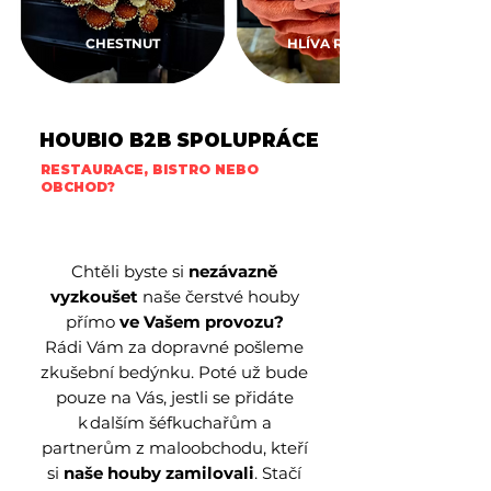
CHESTNUT
HLÍVA RŮŽOVÁ
HOUBIO B2B SPOLUPRÁCE
RESTAURACE, BISTRO NEBO
OBCHOD?
Chtěli byste si
nezávazně
vyzkoušet
naše čerstvé houby
přímo
ve Vašem provozu?
Rádi Vám za dopravné pošleme
zkušební bedýnku. Poté už bude
pouze na Vás, jestli se přidáte
k dalším šéfkuchařům a
partnerům z maloobchodu, kteří
si
naše houby zamilovali
. Stačí