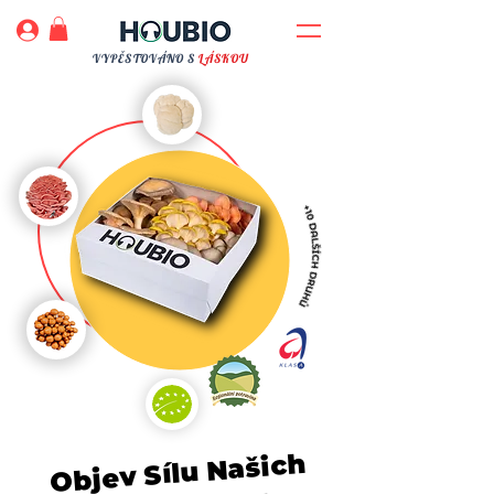
VYPĚSTOVÁNO S
LÁSKOU
h
ašic
Objev Sílu N