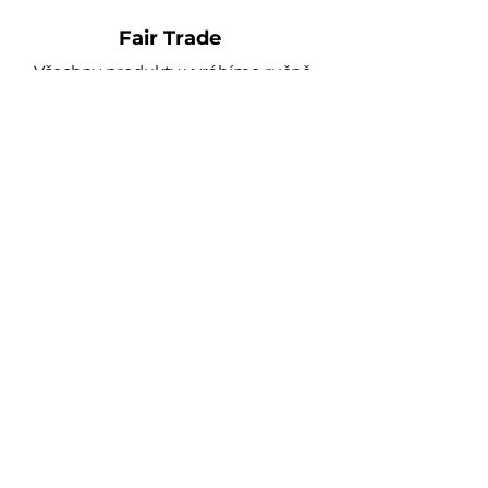
Fair Trade
Všechny produkty vyrábíme ručně,
výhradně z našich vlastních hub.
Každým nákupem podporujete
přímo rozvoj naší houbové farmy.
MOŽNÁ JSTE NÁS
VIDĚLI ZDE
 ČESKÁ TELEVIZE | ŠUMAVSKÁ HOUBIČKA | IDNES.CZ | P
Čajkovského 1
Brno - Žabovřesky