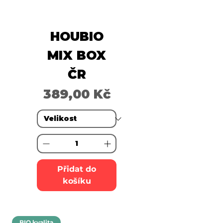
HOUBIO
MIX BOX
ČR
Cena
389,00 Kč
Přidat do
košíku
BIO kvalita