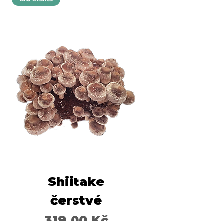
Shiitake
čerstvé
Cena
319,00 Kč