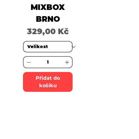
MIXBOX
BRNO
Cena
329,00 Kč
Přidat do
košíku