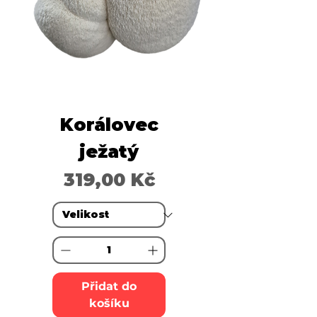
Korálovec
ježatý
Cena
319,00 Kč
Přidat do
košíku