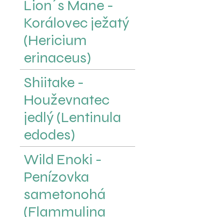
Lion´s Mane -
Korálovec ježatý
(Hericium
erinaceus)
Shiitake -
Houževnatec
jedlý (Lentinula
edodes)
Wild Enoki -
Penízovka
sametonohá
(Flammulina