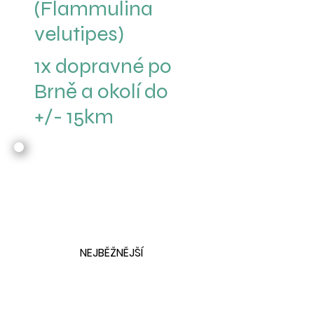
(Flammulina
velutipes)
1x dopravné po
Brně a okolí do
+/- 15km
NEJBĚŽNĚJŠÍ
MIXBOX | 2x
za měsíc | S