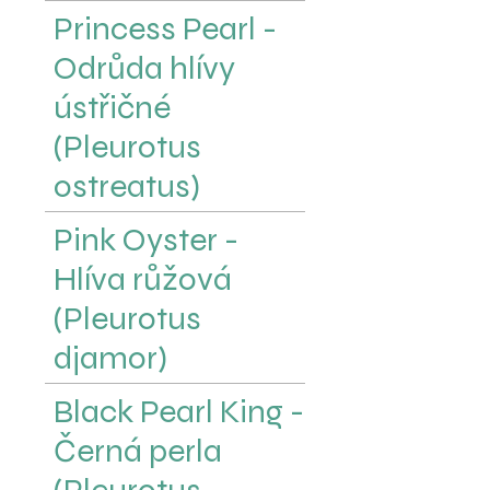
Princess Pearl -
Odrůda hlívy
ústřičné
(Pleurotus
ostreatus)
Pink Oyster -
Hlíva růžová
(Pleurotus
djamor)
Black Pearl King -
Černá perla
(Pleurotus