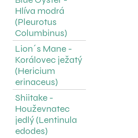
Hlíva modrá
(Pleurotus
Columbinus)
Lion´s Mane -
Korálovec ježatý
(Hericium
erinaceus)
Shiitake -
Houževnatec
jedlý (Lentinula
edodes)