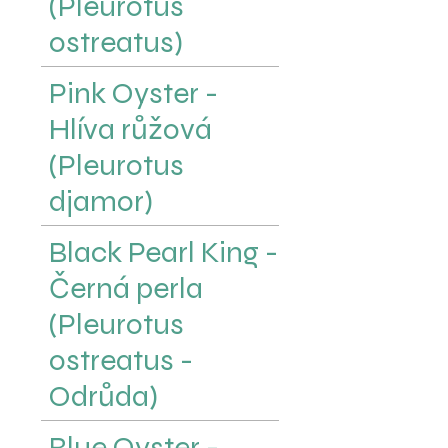
(Pleurotus
ostreatus)
Pink Oyster -
Hlíva růžová
(Pleurotus
djamor)
Black Pearl King -
Černá perla
(Pleurotus
ostreatus -
Odrůda)
Blue Oyster -