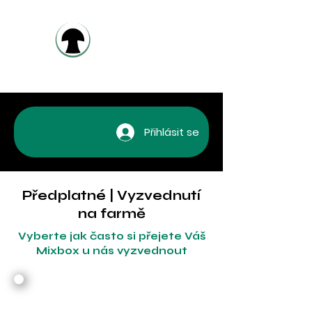
H
UBI
O
Přihlásit se
Předplatné | Vyzvednutí
na farmě
Vyberte jak často si přejete Váš
Mixbox u nás vyzvednout