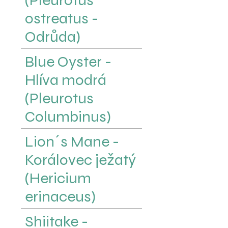
ostreatus -
Odrůda)
Blue Oyster -
Hlíva modrá
(Pleurotus
Columbinus)
Lion´s Mane -
Korálovec ježatý
(Hericium
erinaceus)
Shiitake -