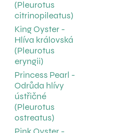
(Pleurotus
citrinopileatus)
King Oyster -
Hlíva královská
(Pleurotus
eryngii)
Princess Pearl -
Odrůda hlívy
ústřičné
(Pleurotus
ostreatus)
Pink Oyster -