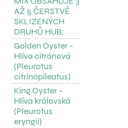
MIX OBSAHUJE 3
AŽ 5 ČERSTVĚ
SKLIZENÝCH
DRUHŮ HUB:
Golden Oyster -
Hlíva citrónová
(Pleurotus
citrinopileatus)
King Oyster -
Hlíva královská
(Pleurotus
eryngii)