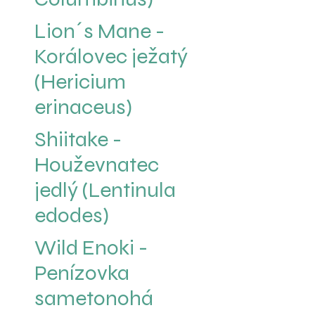
Lion´s Mane -
Korálovec ježatý
(Hericium
erinaceus)
Shiitake -
Houževnatec
jedlý (Lentinula
edodes)
Wild Enoki -
Penízovka
sametonohá