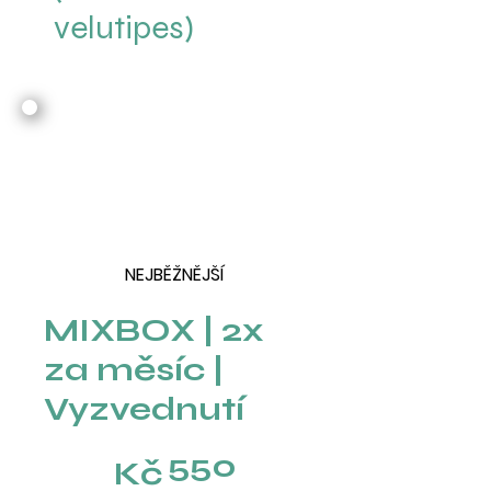
velutipes)
NEJBĚŽNĚJŠÍ
MIXBOX | 2x
za měsíc |
Vyzvednutí
550 Kč
550
Kč